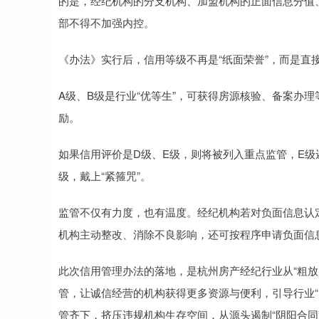
的是，经纪机构的分支机构、加盟机构的正面信息分值
部不得不加强内控。
《办法》实行后，信用等级不再是“纸面荣誉”，而是直
A级、B级是行业“优等生”，可获得房源核验、备案办
励。
如果信用评价是D级、E级，则将被列入重点监管，E
级，戴上“紧箍咒”。
监管不仅有力度，也有温度。经纪机构若对负面信息认
机构主动整改、消除不良影响，还可按程序申请负面信息
此次信用管理办法的落地，是杭州房产经纪行业从“粗放
管，让诚信经营的机构获得更多资源与便利，引导行业“
管齐下，挤压违规机构生存空间，从源头遏制“阴阳合同”“