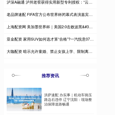
泸深A融通 泸州老窖获得实用新型专利授权：“云计算设备安装柜”
老品牌速配 FIFA官方公布世界杯闭幕式表演嘉宾：汤姆-克鲁斯、甲亢哥在列
上海配资网 美加墨世界杯｜美国2:0击败波黑&#32;三支东道主球队均晋级16强
亚金配资 家用SUV如何选才算“合格”?一汽悦意07或许能给出你“答案”!
大咖配资 暗示允许童婚、禁止女孩上学、限制离婚：阿富汗妇女权利遭系统性侵蚀
推荐资讯
洪萨速配 办实事｜机动车骑压
路边石违停 辽宁沈阳：现场整
治保障道路畅通