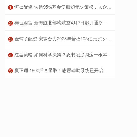
​恒盈配资 认购95%基金份额却无决策权，大众公用1.9亿元投资引上交所紧急问询
1
​德恒财富 新海航北部湾航空4月7日起开通济南=桂林=河内国际航线
2
​金铺子配资 安徽合力2025年营收198亿元 海外业务占比提升至44%
3
​红盘策略 如何科学决策？总书记强调这一根本遵循
4
​赢正通 1600后查录取！志愿辅助系统已开启，仅今天可生成志愿预填表_考生_山东省_高考
5