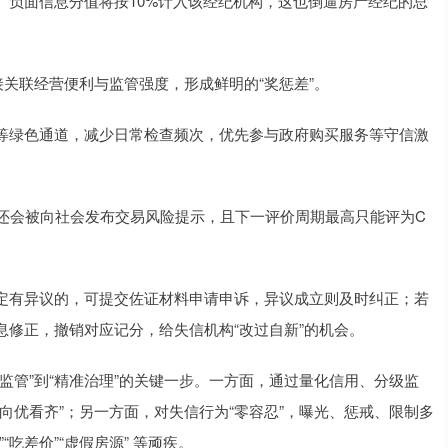
、负面信息分值将按10%计入该经纪机构，这也倒逼房产经纪的总
接关联经营便利与监管强度，形成鲜明的“奖惩差”。
理等绿色通道，减少日常检查频次，优先参与政府购买服务等守信激
级还会被向社会发布交易风险提示，且下一评价周期最高只能评为C
定有异议的，可提交佐证材料申请申诉，异议成立则及时纠正；若
修正，撤销对应记分，给失信机构“改过自新”的机会。
监管”到“精准治理”的关键一步。一方面，通过量化信用、分级监
向优看齐”；另一方面，对失信行为“零容忍”，曝光、惩戒、限制多
吃差价”“虚假房源” 等顽疾。