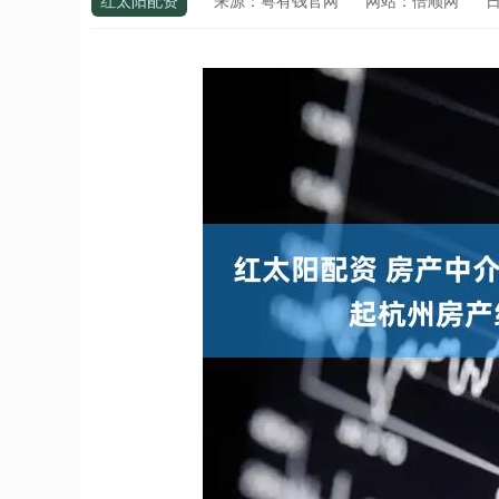
红太阳配资
来源：粤有钱官网
网站：倍顺网
日