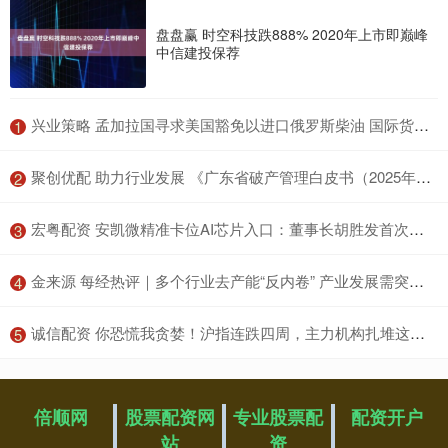
盘盘赢 时空科技跌888% 2020年上市即巅峰
中信建投保荐
​兴业策略 孟加拉国寻求美国豁免以进口俄罗斯柴油 国际货币基金组织警告能源冲击
1
​聚创优配 助力行业发展 《广东省破产管理白皮书（2025年度）》发布
2
​宏粤配资 安凯微精准卡位AI芯片入口：董事长胡胜发首次详解全面转型AI战略 ——科创板芯片公司安凯微释放“旧貌换新颜”信号
3
​金来源 每经热评｜多个行业去产能“反内卷” 产业发展需突破单一路径
4
​诚信配资 你恐慌我贪婪！沪指连跌四周，主力机构扎堆这些板块，相关ETF份额创新高
5
倍顺网
股票配资网
专业股票配
配资开户
站
资