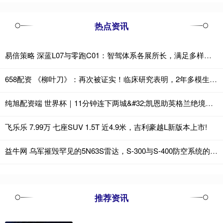
热点资讯
易倍策略 深蓝L07与零跑C01：智驾体系各展所长，满足多样出行需求
658配资 《柳叶刀》：再次被证实！临床研究表明，2年多模生活方式干预可有效改善老年人认知表现，较一般干预方法提升55%
纯旭配资端 世界杯｜11分钟连下两城&#32;凯恩助英格兰绝境翻盘
飞乐乐 7.99万 七座SUV 1.5T 近4.9米，吉利豪越L新版本上市!
益牛网 乌军摧毁罕见的5N63S雷达，S-300与S-400防空系统的核心部件
推荐资讯