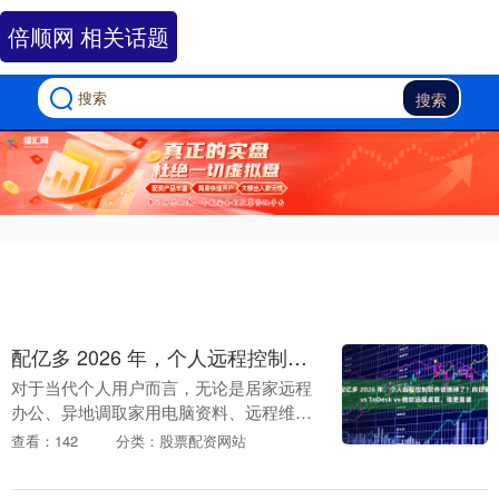
倍顺网 相关话题
搜索
配亿多 2026 年，个人远程控制软件该换掉了？向日葵 vs ToDesk vs 微软远程桌面，谁更靠谱
对于当代个人用户而言，无论是居家远程
办公、异地调取家用电脑资料、远程维护
个人设备，还是学生党远程操控学习主
查看：142
分类：股票配资网站
机，一款适配国内网络、连接稳定、数据
安全且支持一键远程....