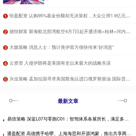
​恒盈配资 认购95%基金份额却无决策权，大众公用1.9亿元投资引上交所紧急问询
1
​德恒财富 新海航北部湾航空4月7日起开通济南=桂林=河内国际航线
2
​大旗策略 消息人士：预计美伊双方很快传来“好消息”
3
​云资管 入侵伊朗将是美国有史以来最大的战略失误
4
​兴业策略 孟加拉国寻求美国豁免以进口俄罗斯柴油 国际货币基金组织警告能源冲击
5
最新文章
易倍策略 深蓝L07与零跑C01：智驾体系各展所长，满足多样出行需求
通盈配资 高德携手哈啰、上海海思和开源鸿蒙，推出共享两轮行业首个AI原生导航方案