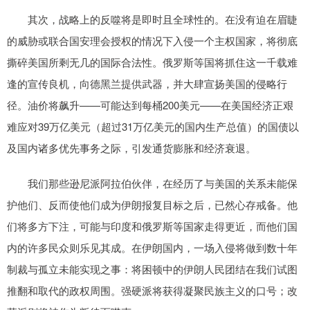
其次，战略上的反噬将是即时且全球性的。在没有迫在眉睫
的威胁或联合国安理会授权的情况下入侵一个主权国家，将彻底
撕碎美国所剩无几的国际合法性。俄罗斯等国将抓住这一千载难
逢的宣传良机，向德黑兰提供武器，并大肆宣扬美国的侵略行
径。油价将飙升——可能达到每桶200美元——在美国经济正艰
难应对39万亿美元（超过31万亿美元的国内生产总值）的国债以
及国内诸多优先事务之际，引发通货膨胀和经济衰退。
我们那些逊尼派阿拉伯伙伴，在经历了与美国的关系未能保
护他们、反而使他们成为伊朗报复目标之后，已然心存戒备。他
们将多方下注，可能与印度和俄罗斯等国家走得更近，而他们国
内的许多民众则乐见其成。在伊朗国内，一场入侵将做到数十年
制裁与孤立未能实现之事：将困顿中的伊朗人民团结在我们试图
推翻和取代的政权周围。强硬派将获得凝聚民族主义的口号；改