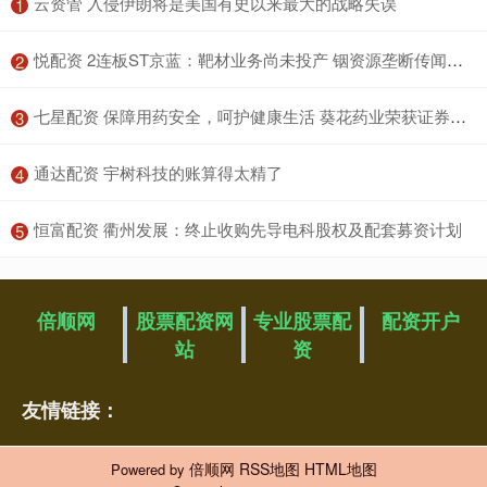
​云资管 入侵伊朗将是美国有史以来最大的战略失误
1
​悦配资 2连板ST京蓝：靶材业务尚未投产 铟资源垄断传闻显著夸大
2
​七星配资 保障用药安全，呵护健康生活 葵花药业荣获证券之星供应链影响力奖
3
​通达配资 宇树科技的账算得太精了
4
​恒富配资 衢州发展：终止收购先导电科股权及配套募资计划
5
倍顺网
股票配资网
专业股票配
配资开户
站
资
友情链接：
倍顺网
RSS地图
HTML地图
Powered by