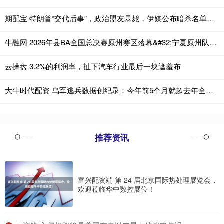
期配宝 特朗普“交代后事”，政治盟友暴毙，伊媒公布暗杀名单：没有万斯
牛融网 2026年县BA全国总决赛原州赛区落幕&#32;宁夏原州队夺冠
云操盘 3.2%的利润率，扯下汽车行业最后一块遮羞布
大牛时代配资 乌军逃兵数据创纪录：今年前5个月就超去年全年六成
推荐资讯
富兴配资端 第 24 届北京国际热处理展览会，
欢迎莅临华中数控展位！