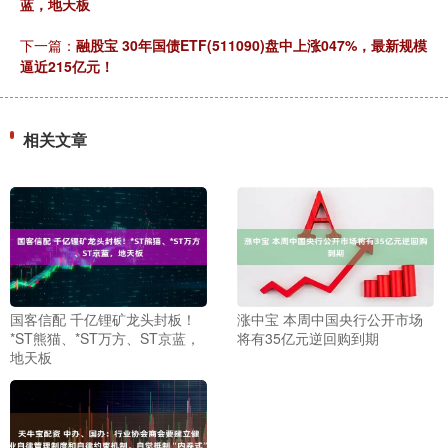
蓝，地天板
下一篇：
融股宝 30年国债ETF(511090)盘中上涨047%，最新规模
逼近215亿元！
相关文章
国客信配 千亿锂矿龙头封板！
涨中宝 本周中国央行公开市场
*ST熊猫、*ST万方、ST京蓝，
将有35亿元逆回购到期
地天板