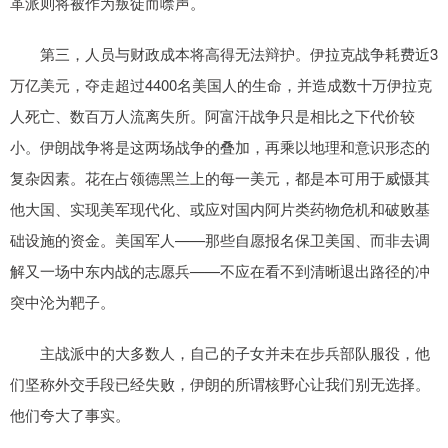
革派则将被作为叛徒而噤声。
第三，人员与财政成本将高得无法辩护。伊拉克战争耗费近3
万亿美元，夺走超过4400名美国人的生命，并造成数十万伊拉克
人死亡、数百万人流离失所。阿富汗战争只是相比之下代价较
小。伊朗战争将是这两场战争的叠加，再乘以地理和意识形态的
复杂因素。花在占领德黑兰上的每一美元，都是本可用于威慑其
他大国、实现美军现代化、或应对国内阿片类药物危机和破败基
础设施的资金。美国军人——那些自愿报名保卫美国、而非去调
解又一场中东内战的志愿兵——不应在看不到清晰退出路径的冲
突中沦为靶子。
主战派中的大多数人，自己的子女并未在步兵部队服役，他
们坚称外交手段已经失败，伊朗的所谓核野心让我们别无选择。
他们夸大了事实。