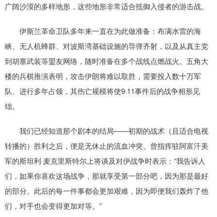
广阔沙漠的多样地形，这些地形非常适合抵御入侵者的游击战。
伊斯兰革命卫队多年来一直在为此做准备：布满水雷的海
峡、无人机蜂群、对波斯湾基础设施的导弹齐射，以及从真主党
到胡塞武装等盟友网络，随时准备在多个战线点燃战火。五角大
楼的兵棋推演表明，攻击伊朗将难以取胜，需要投入数十万军
队、进行多年占领，其伤亡规模将使9·11事件后的战争相形见
绌。
我们已经知道那个剧本的结局——初期的战术（且适合电视
转播的）胜利之后，便是无休止的流血冲突。曾指挥驻阿富汗美
军的斯坦利·麦克里斯特尔上将谈及对伊战争时表示：“我告诉人
们，如果你喜欢这场战争，那就享受第一部分吧，因为那是最好
的部分。此后的每一件事都会更加艰难，因为即便我们轰炸了他
们，对手也会变得更加对等。”