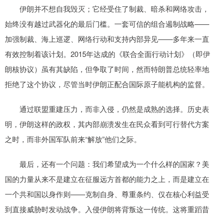
伊朗并不想自我毁灭；它经受住了制裁、暗杀和网络攻击，
始终没有越过武器化的最后门槛。一套可信的组合遏制战略——
加强制裁、海上巡逻、网络行动和支持内部异见——多年来一直
有效控制着该计划。2015年达成的《联合全面行动计划》（即伊
朗核协议）虽有其缺陷，但争取了时间，然而特朗普总统轻率地
拒绝了这个协议，尽管当时伊朗正配合国际原子能机构的监督。
通过联盟重建压力，而非入侵，仍然是成熟的选择。历史表
明，伊朗这样的政权，其内部崩溃发生在民众看到可行替代方案
之时，而非外国军队前来“解放”他们之际。
最后，还有一个问题：我们希望成为一个什么样的国家？美
国的力量从来不是建立在征服远方首都的能力之上，而是建立在
一个共和国以身作则——克制自身、尊重条约、仅在核心利益受
到直接威胁时发动战争。入侵伊朗将背叛这一传统。这将重蹈昔