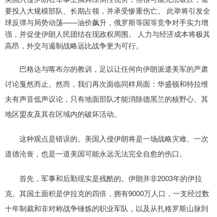
要投入大规模部队、长期占领，并承受惨重伤亡。 此举将引发全
球反弹与局势动荡——油价飙升，俄罗斯等国等竞争对手实力增
强，并促使伊朗人民团结在现政权周围。 人力与经济成本将极其
高昂，外交与遏制战略远比战争更为可行。
巴格达与喀布尔的教训，足以让任何向伊朗派遣美军的严肃
讨论戛然而止。然而，我们再次面临同样局面：华盛顿和特拉维
夫有声音低声议论，只有地面部队才能消除德黑兰的核野心、其
地区盟友及其在区域内的破坏活动。
这种观点是错误的。美国入侵伊朗将是一场战略灾难、一次
道德沦丧，也是一道美国可能永远无法完全自愈的伤口。
首先，军事和后勤现实是残酷的。伊朗并非2003年的伊拉
克。其国土面积是伊拉克的四倍，拥有9000万人口，一支经过数
十年制裁和非对称战争锤炼的职业军队，以及从扎格罗斯山脉到