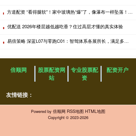
方道配资 “看得腿软”！家中玻璃热“爆”了，像瀑布一样坠落！有业主家中一月两爆…
优配送 2026年楼层越低越吃香？住过高层才懂的真实体验
易倍策略 深蓝L07与零跑C01：智驾体系各展所长，满足多样出行需求
倍顺网
股票配资网
专业股票配
配资开户
站
资
友情链接：
倍顺网
RSS地图
HTML地图
Powered by
Copyright
© 2023-2026