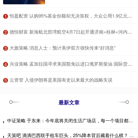
​恒盈配资 认购95%基金份额却无决策权，大众公用1.9亿元投资引上交所紧急问询
1
​德恒财富 新海航北部湾航空4月7日起开通济南=桂林=河内国际航线
2
​大旗策略 消息人士：预计美伊双方很快传来“好消息”
3
​兴业策略 孟加拉国寻求美国豁免以进口俄罗斯柴油 国际货币基金组织警告能源冲击
4
​云资管 入侵伊朗将是美国有史以来最大的战略失误
5
最新文章
中证策略 于东来：今年底将关闭生活广场店，每一个项目都要是国际一流品质，达不到的都关了
天策吧 滴滴巴西联手租车巨头，25%降本背后藏着什么棋？ 8月6日消息，据滴