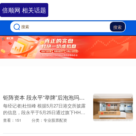
倍顺网 相关话题
搜索
钜阵资本 段永平“举牌”后泡泡玛特大涨，投资者“抄作业”没那么容易
每经记者|杜恒峰 根据5月27日港交所披露
的信息，段永平于5月25日通过旗下HH基
金增持泡泡玛特（HK9992，股价173.40港
查看：151
分类：专业股票配资
元，市值2325.37亿港元）....