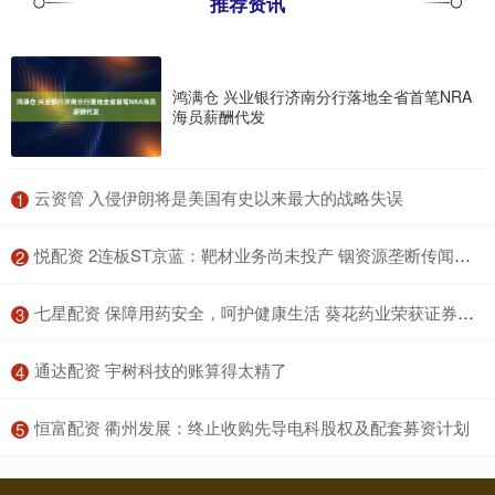
推荐资讯
鸿满仓 兴业银行济南分行落地全省首笔NRA
海员薪酬代发
​云资管 入侵伊朗将是美国有史以来最大的战略失误
1
​悦配资 2连板ST京蓝：靶材业务尚未投产 铟资源垄断传闻显著夸大
2
​七星配资 保障用药安全，呵护健康生活 葵花药业荣获证券之星供应链影响力奖
3
​通达配资 宇树科技的账算得太精了
4
​恒富配资 衢州发展：终止收购先导电科股权及配套募资计划
5