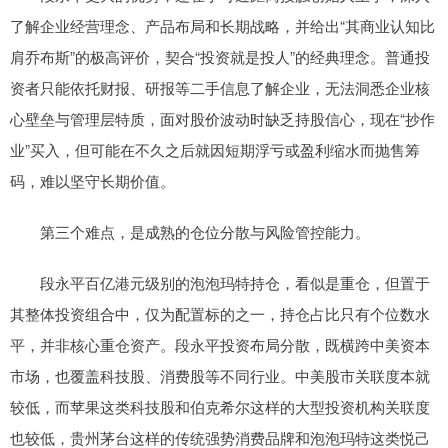
了解企业经营理念、产品布局和长期战略，并给出“其商业认知比
肩乔布斯”的极高评价，契合“投资就是投人”的经典理念。普通投
资者只能依托财报、研报等二手信息了解企业，无法洞悉企业核
心壁垒与管理层特质，面对股价波动时缺乏持股信心，现在“抄作
业”买入，但可能在不久之后就因短期浮亏或盈利缩水而抛售筹
码，难以坚守长期价值。
第三个难点，是成熟的仓位分散与风险管控能力。
段永平百亿港元级别的泡泡玛特持仓，看似是重仓，但置于
其整体投资组合中，仅为配置标的之一，持仓占比只有个位数水
平，并非核心重仓资产。段永平投资布局分散，既横跨中美资本
市场，也覆盖科技股、消费股等不同行业。中美股市关联度本就
较低，而苹果这类科技股和伯克希尔这样的大型投资机构关联度
也较低，贵州茅台这样的传统强势消费品牌和泡泡玛特这类悦己