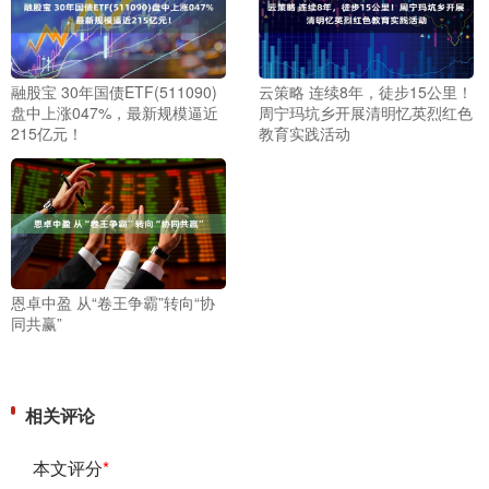
融股宝 30年国债ETF(511090)
云策略 连续8年，徒步15公里！
盘中上涨047%，最新规模逼近
周宁玛坑乡开展清明忆英烈红色
215亿元！
教育实践活动
恩卓中盈 从“卷王争霸”转向“协
同共赢”
相关评论
本文评分
*