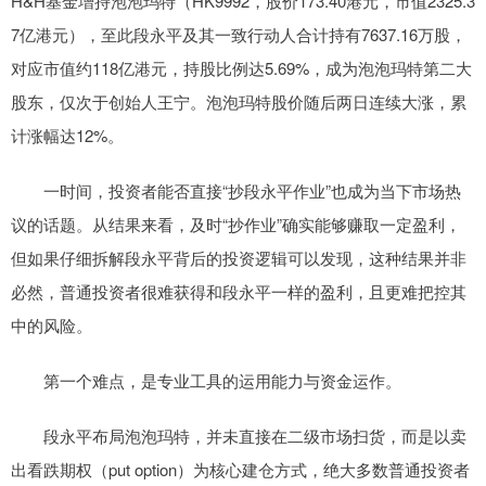
H&H基金增持泡泡玛特（HK9992，股价173.40港元，市值2325.3
7亿港元），至此段永平及其一致行动人合计持有7637.16万股，
对应市值约118亿港元，持股比例达5.69%，成为泡泡玛特第二大
股东，仅次于创始人王宁。泡泡玛特股价随后两日连续大涨，累
计涨幅达12%。
一时间，投资者能否直接“抄段永平作业”也成为当下市场热
议的话题。从结果来看，及时“抄作业”确实能够赚取一定盈利，
但如果仔细拆解段永平背后的投资逻辑可以发现，这种结果并非
必然，普通投资者很难获得和段永平一样的盈利，且更难把控其
中的风险。
第一个难点，是专业工具的运用能力与资金运作。
段永平布局泡泡玛特，并未直接在二级市场扫货，而是以卖
出看跌期权（put option）为核心建仓方式，绝大多数普通投资者