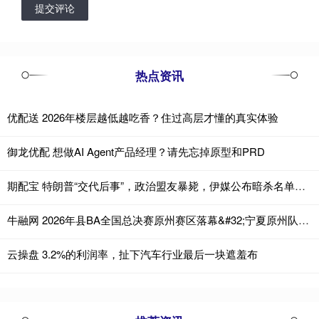
提交评论
热点资讯
优配送 2026年楼层越低越吃香？住过高层才懂的真实体验
御龙优配 想做AI Agent产品经理？请先忘掉原型和PRD
期配宝 特朗普“交代后事”，政治盟友暴毙，伊媒公布暗杀名单：没有万斯
牛融网 2026年县BA全国总决赛原州赛区落幕&#32;宁夏原州队夺冠
云操盘 3.2%的利润率，扯下汽车行业最后一块遮羞布